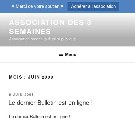
♥ Merci de votre soutien ♥
Adhérer à l'association
Aller
ASSOCIATION DES 3
au
SEMAINES
contenu
principal
Association reconnue d'utilité publique
Menu
MOIS :
JUIN 2008
PUBLIÉ
9 JUIN 2008
LE
Le dernier Bulletin est en ligne !
Le dernier Bulletin est en ligne !